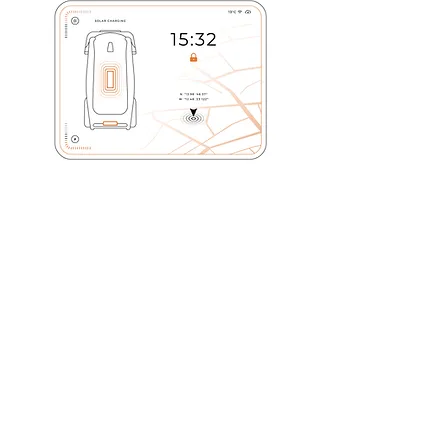
Effiziente Server- und Firewall-
Lösungen
Unsere maßgeschneiderten Server- und
Firewall-Lösungen gewährleisten eine
effiziente und sichere Bereitstellung
Ihrer Unternehmensanwendungen und
schützen Ihr Netzwerk vor
unerwünschten Zugriffen.